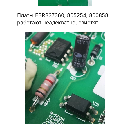
Платы EBR837360, 805254, 800858
работают неадекватно, свистят