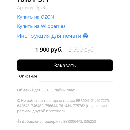
Артикул: lgv3
Купить на OZON
Купить на Wildberries
Инструкция для печати 🖨
1 900 руб.
2 500 руб.
Заказать
Описание
Обманка для LG БЕЗ пайки плат
⛔ Не работает на старых платах EBR504121, 617275.
642643, 746482, 756644, 761449, 775762 (не распаян
разъём, другой протокол)
👍 Добавлена поддержка EBR806473, 836258