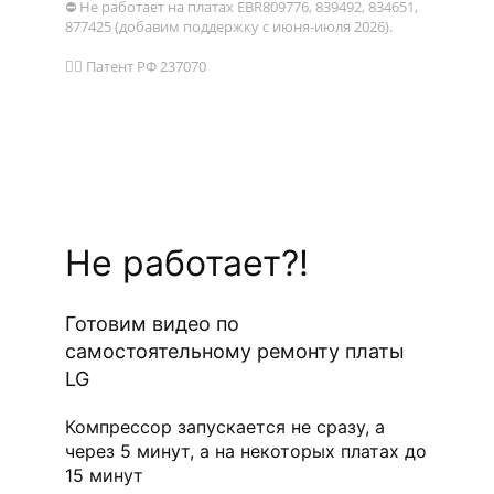
⛔ Не работает на платах EBR809776, 839492, 834651,
877425 (добавим поддержку с июня-июля 2026).
👨‍⚖️ Патент РФ 237070
Не работает?!
Готовим видео по
самостоятельному ремонту платы
LG
Компрессор запускается не сразу, а
через 5 минут, а на некоторых платах до
15 минут