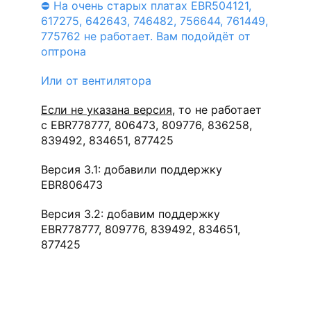
⛔ На очень старых платах EBR504121,
617275, 642643, 746482, 756644, 761449,
775762 не работает. Вам подойдёт от
оптрона
Или от вентилятора
Если не указана версия
, то не работает
с EBR778777, 806473, 809776, 836258,
839492, 834651, 877425
Версия 3.1: добавили поддержку
EBR806473
Версия 3.2: добавим поддержку
EBR778777, 809776, 839492, 834651,
877425